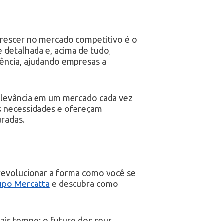
crescer no mercado competitivo é o
 detalhada e, acima de tudo,
rência, ajudando empresas a
 relevância em um mercado cada vez
as necessidades e ofereçam
uradas.
, revolucionar a forma como você se
upo Mercatta
e descubra como
ais tempo: o futuro dos seus