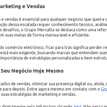
Marketing e Vendas
 e vendas é essencial para qualquer negócio que queira 
ção dessa escalada requer conhecimento técnico, análise
es desafios, o Grupo Mercatta se destaca como uma refe
em suas metas de forma mensurável e eficiente.
do comércio eletrônico, ficar para trás significa perder
co está mais exigente, buscando marcas que entendam su
a importância de estratégias personalizadas e bem estrut
o Seu Negócio Hoje Mesmo
ltados de vendas, otimizar sua presença digital ou, ainda
ixe para depois. Entre agora mesmo em contato com o
Gr
suas estratégias de marketing e vendas.
as diretamente pelo WhatsApp clicando
aqui
. Não perca m